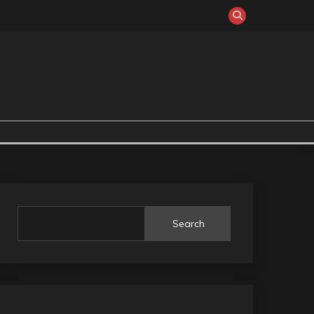
Search