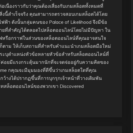
อเนื่องราวกับว่าคุณต้องเสี่ยงกับเกมสล็อตทั้งหมดที่
สิ่งนี้สำเร็จจริง คุณสามารถตรวจสอบเกมสล็อตได้โดย
า ดังนั้นกลุ่มคนของ Palace of Likelihood จึงมีข้อ
มายที่สำคัญได้ตลอดไปสล็อตออนไลน์โดยไม่มีปัญหา ใน
กราฟหรือกราฟในส่วนของสล็อตออนไลน์ที่คุณอาจสนใจ
รก็ตาม ให้เก็บสถานที่สำหรับคำแนะนำเกมสล็อตมือใหม่
รระบุตำแหน่งหัวข้อหลายหัวข้อสำหรับสล็อตออนไลน์ที่
ม่ค่อยมีแรงกระตุ้นมากนักที่จะจดจ่ออยู่กับความคิดของ
 กคุณจะมีมุมมองที่ดีขึ้นว่าเกมสล็อตใดที่คุณ
างได้ปรากฏขึ้นที่การบุกรุกเจ้าหน้าที่วางเดิมพัน
ภทสล็อตออนไลน์ของพวกเขา Discovered