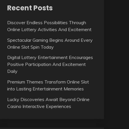
Recent Posts
Discover Endless Possibilities Through
Online Lottery Activities And Excitement
Spectacular Gaming Begins Around Every
Online Slot Spin Today
Digital Lottery Entertainment Encourages
Positive Participation And Excitement
Daily
Premium Themes Transform Online Slot
into Lasting Entertainment Memories
Lucky Discoveries Await Beyond Online
Casino Interactive Experiences