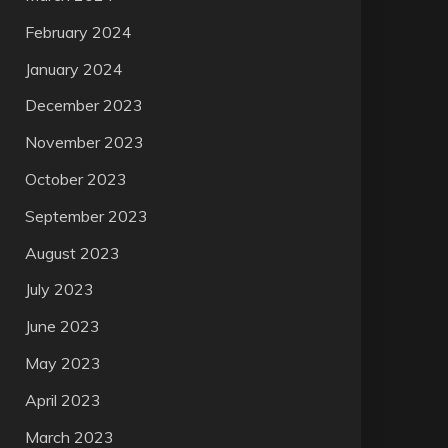
February 2024
January 2024
December 2023
November 2023
October 2023
September 2023
August 2023
July 2023
June 2023
May 2023
April 2023
March 2023