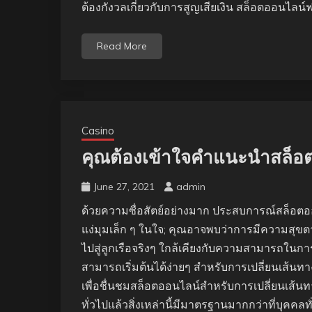
ต้องกังวลเกี่ยวกับการสูญเสียเงิน สล็อตออนไลน์
Read More
Casino
คุณต้องเข้าใจคำแนะนำสล็อ
June 27, 2021
admin
ด้วยความซื่อสัตย์อย่างมาก ประสบการณ์สล็อตอ
แง่มุมเล็ก ๆ ในใจ; คุณอาจพบว่าการมีความสุข
ไปสู่ลูกเรือจริงๆ ใกล้เคียงกับความสามารถในก
สามารถเริ่มต้นได้ง่ายๆ สำหรับการเปลี่ยนเส้นทาง
เพื่อชื่นชมสล็อตออนไลน์สำหรับการเปลี่ยนเส้นท
ทั่วไปแล้วสิ่งเหล่านี้มีมาตรฐานมากกว่าที่บุค