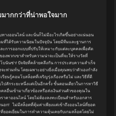
ยมมากกว่าที่น่าพอใจมาก
บทางออนไลน์ และนั่นก็ไม่มีอะไรเกิดขึ้นอย่างแน่นอน
มที่ได้รับความนิยมในปัจจุบัน โดยมีทีมและฐานการ
ะการออกแบบที่ปรับให้เหมาะกับแต่ละบุคคลเพื่อคัด
องพวกเขาสำหรับความน่าจะเป็นที่จะให้รางวัลที่
บนันซ่า! ปัจจัยที่คล้ายคลึงกัน การประสบความสำเร็จ
ะท่วมท้น โดยเฉพาะอย่างยิ่งเมื่อคุณพบว่าตัวเองกำลัง
ยนรู้คอมโบสล็อตที่เจริญรุ่งเรืองหรือไม่ และวิธีที่ดี
ไปสักระยะหนึ่งแต่เป็นอีกครั้ง ขั้นตอนเดียวในการหาวิธี
คคลอื่นเข้ามาเกี่ยวข้องหรือส่งเงินส่วนตัวของคุณใน
ล็อตราคาออนไลน์ โดยไม่ต้องลงทะเบียนสำหรับเอกสาร
ก! ไม่มีสล็อตที่คุ้มค่าเพียงแค่เข้าถึงออนไลน์ที่ยอด
าสที่ยอดเยี่ยมในการทำความคุ้นเคยกับเกมสล็อตโดยไม่