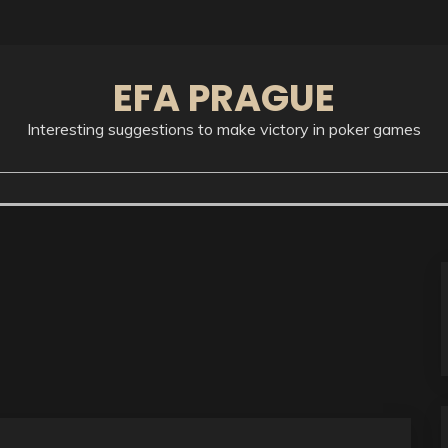
EFA PRAGUE
Interesting suggestions to make victory in poker games