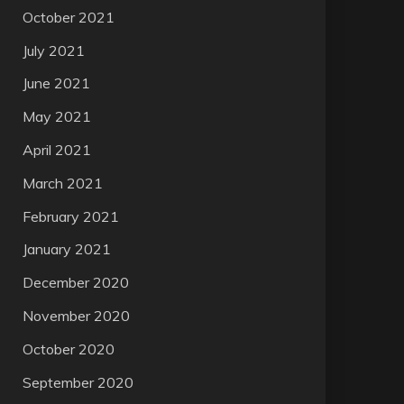
October 2021
July 2021
June 2021
May 2021
April 2021
March 2021
February 2021
January 2021
December 2020
November 2020
October 2020
September 2020