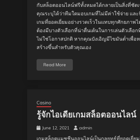
กับสล็อตออนไลน์ฟรีทั้งหมดได้กลายเป็นสิ่งที่
คุณระบุได้ว่าทีมใดมอบเกมที่ไม่มีค่าใช้จ่าย และ
เกมที่ยอดเยี่ยมอย่างรวดเร็วในแทบทุกศักยภาพไม
ต้องมีบางตัวเลือกที่น่าตื่นเต้นในการเล่นตัวเลือกท
ไม่ใช่โอกาสปกติ หากคุณบังเอิญมีไขมันต่ำเพื่อหลีกเ
สร้างขึ้นสำหรับตัวคุณเอง
Read More
Casino
รู้จักไอเดียเกมสล็อตออนไลน์
June 12, 2021
admin
เกมสล็อตแมชชีนออนไลน์เป็นกลยุทธ์ที่ยอดเยี่ย