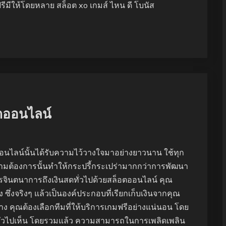
ฟรีมีให้โดยหลาย สล็อต xo เกมส์ ไหน ดี โบนัส
ตออนไลน์
อนไลน์นั้นได้รับความไว้วางใจมาอย่างยาวนาน ใช้ทุก
ตามต้องการนั้นทำให้กระปรี้กระเปร่ามากกว่าการพัฒนา
ารจินตนาการถึงเงินสดทั่วไปด้วยสล็อตออนไลน์ คุณ
 ซึ่งจริงๆ แล้วเป็นองค์ประกอบที่เรียกเก็บเงินจากคุณ
าง คุณต้องเลือกทีมที่ให้บริการเกมฟรีอย่างแน่นอน โดย
คลทั่วไปเห็น โดยรวมแล้ว ความสามารถในการเพลิดเพลิน