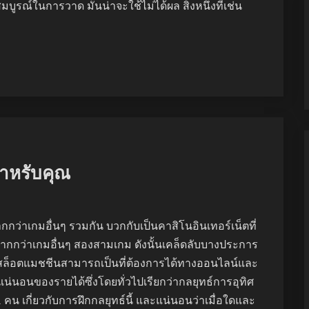
บูรณ์ในการวาด มันน่าจะใช้ไม่ได้ผล สิ่งหนึ่งที่เช่น
ำหรับคุณ
กว่าเกมอื่นๆ รวมกัน บวกกับเป็นคาสิโนอินเทอร์เน็ตที่
ทมากกว่าเกมอื่นๆ สองสามเกม ดังนั้นเคล็ดลับบางประการ
นี้ สล็อตแมชชีนสามารถเป็นที่ต้องการได้ทางออนไลน์และ
่แน่นอนของรายได้ซึ่งโดยทั่วไปเรียกว่ากลยุทธ์การอุทิศ
1 คน เกี่ยวกับการฝึกกลยุทธ์นี้ และแน่นอนว่าเมื่อใดและ