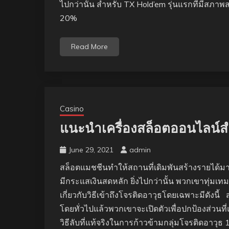
ไปกว่านั้น สำหรับ TX Hold’em รุ่นแรกที่มีสภาพสม
20%
Read More
Casino
แนะนำเครื่องสล็อตออนไลน์ส
June 29, 2021
admin
สล็อตแมชชีนทำให้สถานที่เดิมพันสร้างรายได้มาก
มีกระแสเงินสดหลัก ยิ่งไปกว่านั้น พวกเขาทุ่มเ
เกี่ยวกับวิธีเข้าถึงโจรติดอาวุธโดยเฉพาะมีดัง
โดยทั่วไปแล้วพวกเขาจะเปิดตัวเพื่อปกป้องส่วนที
วิธีลับที่แท้จริงในการก้าวข้ามกลุ่มโจรติดอาวุธ 