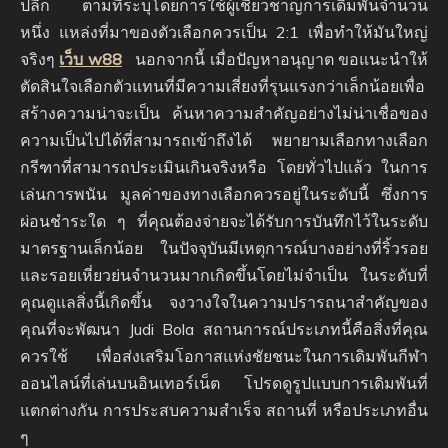
ปลีก ตามที่ระบุโดยการใช้ผู้เชี่ยวชาญการเดิมพันจำนวน
หนึ่ง แหล่งที่มาของตัวเลือกควรเป็น 2:1 เพื่อทำให้มันใหญ่
จริงๆ
เว็บ w88
นอกจากนี้ เมื่อปัญหาอนุญาต ขอแนะนำให้
ตัดสินใจเลือกตัวแทนที่มีความเสี่ยงที่รุนแรงกว่าเล็กน้อยเพื่อ
สร้างความน่าจะเป็น ค้นหาความสำคัญอย่างไม่น่าเชื่อของ
ความเป็นไปได้ที่สามารถเข้าถึงได้ พยายามเลือกทางเลือก
กรีฑาที่สามารถประเมินเกินจริงหรือ โดยทั่วไปแล้ว ในการ
เล่นการพนัน มูลค่าของทางเลือกควรอยู่ในระดับนี้ ซึ่งการ
ผ่อนชำระใด ๆ ที่คุณต้องจ่ายจะได้รับการบันทึกไว้ในระดับ
มาตรฐานเล็กน้อย ในปัจจุบันมีเหตุการณ์บางอย่างที่ริ้วรอย
และรอยเหี่ยวย่นจำนวนมากเกิดขึ้นโดยไม่จำเป็น ในระดับที่
คุณดูแลสิ่งนี้เกิดขึ้น จงวางใจในความปรารถนาสำคัญของ
คุณที่จะพัฒนา Judi Bola สถานการณ์ประเภทนี้คือสิ่งที่คุณ
ควรใช้ เพื่อส่งเสริมโอกาสแห่งชัยชนะในการเดิมพันกีฬา
ออนไลน์ที่เล่นบนอินเทอร์เน็ต โปรดดูรูปแบบการเดิมพันที่
แตกต่างกัน การประสบความสำเร็จ สถานที่ หรือประเภทอื่น
ๆ