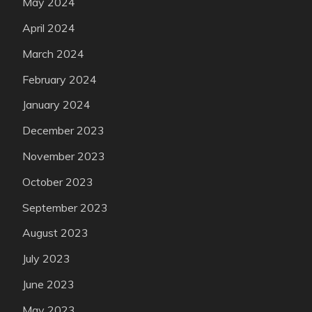
May 2024
April 2024
March 2024
February 2024
January 2024
December 2023
November 2023
October 2023
September 2023
August 2023
July 2023
June 2023
May 2023