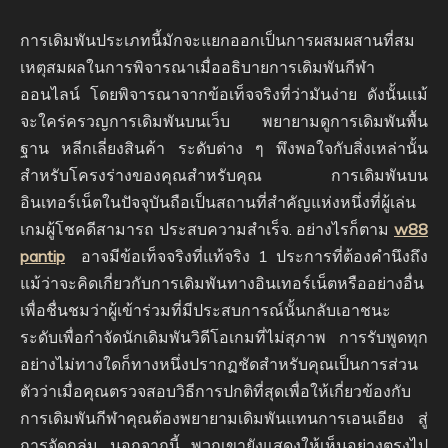
การเดิมพันประเภทนี้มักจะแยกออกเป็นการผสมผสานที่สม
เหตุสมผลในการพิจารณาเมื่ออธิบายการเดิมพันกีฬา
ออนไลน์ โดยพิจารณาจากข้อเท็จจริงที่ว่ามันง่าย ดังนั้นแม้
จะใคร่ครวญการเดิมพันบนเว็บ พยายามดูการเดิมพันพื้น
ฐาน หลีกเลี่ยงสินค้า ระดับต่าง ๆ พึงพอใจกับสิ่งเหล่านั้น
สำหรับโครงร่างของคุณสำหรับคุณ การเดิมพันบน
อินเทอร์เน็ตในปัจจุบันถือเป็นสถานที่สำคัญแห่งหนึ่งที่ผู้เล่น
เกมผู้โชคดีสามารถ ประสบความสำเร็จ. อย่างไรก็ตาม
w88
pantip
อาจมีข้อเท็จจริงที่แท้จริง 1 ประการที่ต้องคำนึงถึง
แม้ว่าจะคิดเกี่ยวกับการเดิมพันทางอินเทอร์เน็ตหรืออย่างอื่น
เพื่อชื่นชมว่าผู้เข้าร่วมที่มีประสบการณ์นั้นกลับเอาชนะ
ระดับเพื่อกำจัดนักเดิมพันวิดีโอเกมที่ไม่สุภาพ การรับพูดทุก
อย่างไม่ทางใดก็ทางหนึ่งปรากฏชัดสำหรับคุณเป็นการส่วน
ตัวว่าเมื่อคุณตรวจสอบวิธีการปกติที่สุดเพื่อให้เกี่ยวข้องกับ
การเดิมพันกีฬาคุณต้องพยายามเดิมพันแทนการเอนเอียง สู่
การจัดกลุ่ม นอกจากนี้ พวกเขายังแสดงให้เห็นอย่างตรงไป