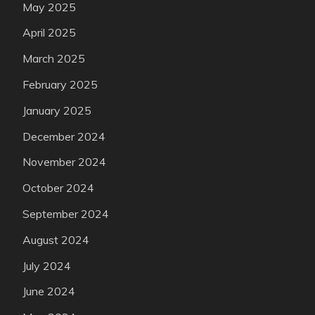
May 2025
April 2025
March 2025
February 2025
January 2025
December 2024
November 2024
October 2024
September 2024
August 2024
July 2024
June 2024