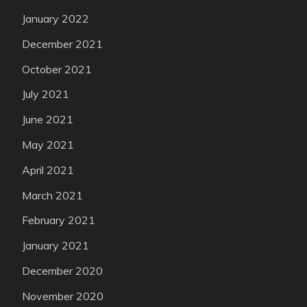
January 2022
December 2021
October 2021
July 2021
June 2021
May 2021
April 2021
March 2021
February 2021
January 2021
December 2020
November 2020