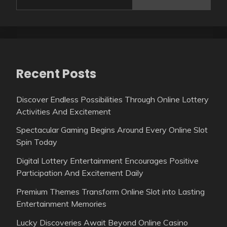
Recent Posts
Discover Endless Possibilities Through Online Lottery
Activities And Excitement
Spectacular Gaming Begins Around Every Online Slot
Spin Today
Digital Lottery Entertainment Encourages Positive
Participation And Excitement Daily
Premium Themes Transform Online Slot into Lasting
Entertainment Memories
Lucky Discoveries Await Beyond Online Casino