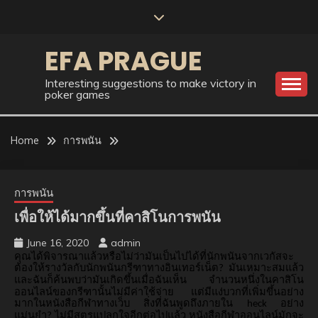
Skip
to
content
EFA PRAGUE
Interesting suggestions to make victory in
poker games
Home
การพนัน
การพนัน
เพื่อให้ได้มากขึ้นที่คาสิโนการพนัน
June 16, 2020
admin
คุณได้พิจารณาแล้วหรือไม่ว่ามันเป็นไปได้ที่นักพนันจากเวกัสจะ
ต้องให้รางวัลกับนักพนันกรีฑาทางอินเทอร์เน็ต
มันเหมาะสมแล้ว
?
และฉันก็ค้นพบว่ามันเกิดขึ้นเมื่อฉันเห็น
จำนวนหนึ่งในคาสิโน
ออนไลน์ของกรีฑานั้นไม่มีค่าใช้จ่าย
แต่มีแง่บวกที่เพิ่มขึ้นอย่าง
มากในหนังสือกีฬาทางเว็บ
สิ่งที่ฉันพูดถึงภายใน
อย่าง
heck
แม่นยำ
ไม่มีสูตรแปลกใจอีกต่อไปแล้ว
หนังสือกีฬาออนไลน์มักจะ
?