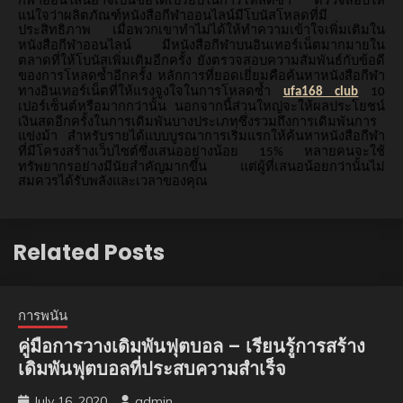
กีฬาออนไลน์อาจเป็นข้อได้เปรียบในการโหลดซ้ำ
ตรวจสอบให้
แน่ใจว่าผลิตภัณฑ์หนังสือกีฬาออนไลน์มีโบนัสโหลดที่มี
ประสิทธิภาพ
เมื่อพวกเขาทำไม่ได้ให้ทำความเข้าใจเพิ่มเติมใน
หนังสือกีฬาออนไลน์
มีหนังสือกีฬาบนอินเทอร์เน็ตมากมายใน
ตลาดที่ให้โบนัสเพิ่มเติมอีกครั้ง
ยังตรวจสอบความสัมพันธ์กับข้อดี
ของการโหลดซ้ำอีกครั้ง
หลักการที่ยอดเยี่ยมคือค้นหาหนังสือกีฬา
ทางอินเทอร์เน็ตที่ให้แรงจูงใจในการโหลดซ้ำ
ufa168 club
10
เปอร์เซ็นต์หรือมากกว่านั้น
นอกจากนี้ส่วนใหญ่จะให้ผลประโยชน์
เงินสดอีกครั้งในการเดิมพันบางประเภทซึ่งรวมถึงการเดิมพันการ
แข่งม้า
สำหรับรายได้แบบบูรณาการเริ่มแรกให้ค้นหาหนังสือกีฬา
ที่มีโครงสร้างเว็บไซต์ซึ่งเสนออย่างน้อย
หลายคนจะใช้
15%
ทรัพยากรอย่างมีนัยสำคัญมากขึ้น
แต่ผู้ที่เสนอน้อยกว่านั้นไม่
สมควรได้รับพลังและเวลาของคุณ
Related Posts
การพนัน
คู่มือการวางเดิมพันฟุตบอล – เรียนรู้การสร้าง
เดิมพันฟุตบอลที่ประสบความสำเร็จ
July 16, 2020
admin