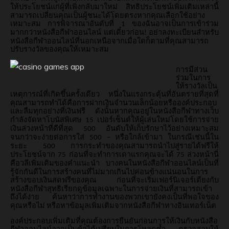
ให้ประโยชน์แก่ผู้ที่เพิ่งกลับมาใหม่
สิทธิประโยชน์เพิ่มเติมเหล่านี้
สามารถเปลี่ยนคุณเป็นผู้ชนะได้โดยตรงหากคุณเลือกใช้อย่าง
เหมาะสม
การพิจารณาอันดับที่
ของฉันอาจเป็นการเข้าร่วม
1
มากกว่าหนังสือกีฬาออนไลน์
แต่เดี๋ยวก่อน
อย่าลงทะเบียนสำหรับ
!
หนังสือกีฬาออนไลน์ที่นอกเหนือจากเมื่อใดก็ตามที่คุณสามารถ
ปรับรางวัลของคุณให้เหมาะสม
การมีส่วน
ร่วมในการ
ให้รางวัลเป็น
เหตุการณ์ที่เกิดขึ้นครั้งเดียว
หนึ่งในแรงกระตุ้นที่อันตรายที่สุดที่
คุณสามารถทำได้คือการฝากเงินจำนวนเล็กน้อยหรือองค์ประกอบ
และลืมทุกอย่างที่เงินฟรี
ดังนั้นหากคุณอยู่ในหนังสือกีฬาทางเว็บ
กำลังจัดหาโบนัสพิเศษ
เปอร์เซ็นต์ให้ผู้เล่นใหม่โดยใช้การจ่าย
15
เงินล่วงหน้าที่ดีที่สุด
อันดับให้เก็บรักษาไว้อย่างเหมาะสม
500
จนกว่าจะง่ายต่อการใส่
หรือใกล้เข้ามา
ในกรณีเช่นนี้ใน
500 –
ระยะ
การกระทำของคุณสามารถนำไปสู่รายได้ฟรีให้
500
ประโยชน์จาก
ก่อนที่จะทำการเดาแรกคุณจะได้
ล่วงหน้านี่
75
75
คือวลีเพิ่มเติมของคำแนะนำ
บางคนในหนังสือกีฬาออนไลน์เป็นที่
รู้จักกันดีในการสร้างคนที่ไม่มากเกินไปค่อนข้างแน่นอนในการ
สร้างขอบเงินสดฟรีของคุณ
ก่อนที่จะเริ่มเฟอร์นิเจอร์เตียงกับ
หนังสือกีฬาสุทธิเรียกดูข้อมูลเฉพาะในการจ่ายเงินที่สามารถเข้า
ถึงได้ง่าย
ค้นหาว่าการทำงานของพวกเขายังคงเป็นที่พอใจของ
คุณหรือไม่
หรือหาข้อมูลเพิ่มเติมจากหนังสือกีฬาทางอินเทอร์เน็ต
องค์ประกอบเพิ่มเติมที่คุณต้องการยืนยันก่อนการให้เงินกับหนังสือ