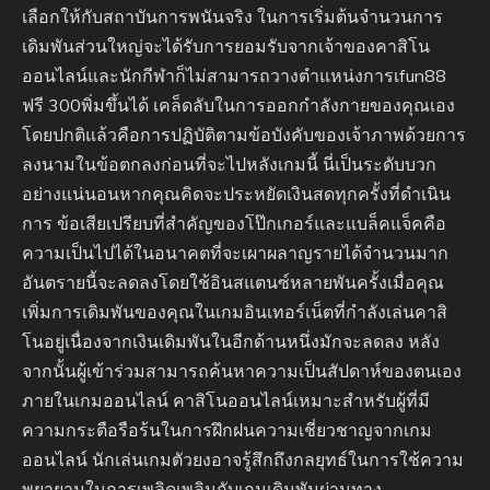
เลือกให้กับสถาบันการพนันจริง ในการเริ่มต้นจำนวนการ
เดิมพันส่วนใหญ่จะได้รับการยอมรับจากเจ้าของคาสิโน
ออนไลน์และนักกีฬาก็ไม่สามารถวางตำแหน่งการเfun88
ฟรี 300พิ่มขึ้นได้ เคล็ดลับในการออกกำลังกายของคุณเอง
โดยปกติแล้วคือการปฏิบัติตามข้อบังคับของเจ้าภาพด้วยการ
ลงนามในข้อตกลงก่อนที่จะไปหลังเกมนี้ นี่เป็นระดับบวก
อย่างแน่นอนหากคุณคิดจะประหยัดเงินสดทุกครั้งที่ดำเนิน
การ ข้อเสียเปรียบที่สำคัญของโป๊กเกอร์และแบล็คแจ็คคือ
ความเป็นไปได้ในอนาคตที่จะเผาผลาญรายได้จำนวนมาก
อันตรายนี้จะลดลงโดยใช้อินสแตนซ์หลายพันครั้งเมื่อคุณ
เพิ่มการเดิมพันของคุณในเกมอินเทอร์เน็ตที่กำลังเล่นคาสิ
โนอยู่เนื่องจากเงินเดิมพันในอีกด้านหนึ่งมักจะลดลง หลัง
จากนั้นผู้เข้าร่วมสามารถค้นหาความเป็นสัปดาห์ของตนเอง
ภายในเกมออนไลน์ คาสิโนออนไลน์เหมาะสำหรับผู้ที่มี
ความกระตือรือร้นในการฝึกฝนความเชี่ยวชาญจากเกม
ออนไลน์ นักเล่นเกมตัวยงอาจรู้สึกถึงกลยุทธ์ในการใช้ความ
พยายามในการเพลิดเพลินกับเกมเดิมพันผ่านทาง