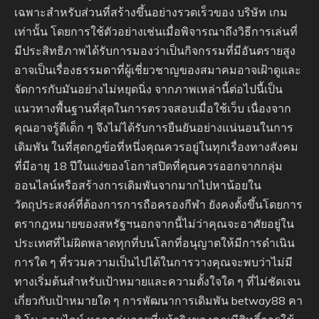
เฉพาะสำหรับส่วนที่สร้างขึ้นอย่างรวดเร็วของ บริษัท เกม
เท่านั้น โดยการใช้ตัวอย่างเช่นเมื่อพิจารณาถึงวิธีการเล่นที่
มีประสิทธิภาพได้รับการมองว่าเป็นกิจกรรมที่มีอันตรายสูง
อาจเป็นเรื่องธรรมดาที่ผู้เชี่ยวชาญของสมาคมอาจเฝ้าดูและ
จัดการกับมันอย่างไม่หยุดนิ่ง จากภาพเหล่านี้ต่อไปนี้เป็น
แนวทางพื้นฐานที่สุดในการตรวจสอบเมื่อใช้เว็บ เนื่องจาก
คุณอาจรู้ดีเด็ก ๆ จึงไม่ได้รับการยืนยันอย่างแน่นอนในการ
เดิมพัน ในที่สุดกฎข้อที่หนึ่งคุณควรอยู่ในทุกเรื่องทางสังคม
ที่มีอายุ 18 ปีในแง่ของโอกาสปิดที่คุณควรออกจากกลุ่ม
ออนไลน์หรือสร้างการเดิมพันจากมากไปหาน้อยใน
วัตถุประสงค์ที่ต้องการการถือครองกีฬา ยังคงตั้งขึ้นโดยการ
ตรากฎหมายของสหรัฐฯนอกจากนี้ไม่ว่าคุณจะอาศัยอยู่ใน
ประเทศที่ไม่ผิดพลาดทุกที่บนโลกที่อนุญาตให้มีการดำเนิน
การใด ๆ ที่รวมความเป็นไปได้ในการวางคุณจะพบว่าไม่มี
ทางเริ่มต้นสำหรับเป้าหมายและความตั้งใจใด ๆ ที่ไม่ชัดเจน
เกี่ยวกับเป้าหมายใด ๆ การพัฒนาการเดิมพัน betway88 คา