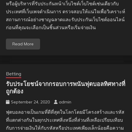
หรือผู้บริหารที่รับประกันหน้าเว็บไซต์เว็บไซต์เช่นเดียวกับ
ประเทศที่เว็บเพจดำเนินการ ตรวจสอบให้แน่ใจเพื่อวิเคราะห์
สถานการณ์อย่างชาญฉลาดและรับประกันเว็บไซต์ออนไลน์
ก่อนที่คุณจะเลือกเป็นชิ้นส่วนหรือเริ่มจ่ายเงิน
Read More
Betting
รับประโยชน์จากกรอบการพนันฟุตบอลทิศทางที่
ถูกต้อง
September 24, 2020
admin
ฟุตบอลอาจเป็นเกมที่ดีที่สุดในโลกโดยมีโครงสร้างและรหัส
ที่แตกต่างกันในทุกประเทศสิ่งหนึ่งที่ส่วนที่เหลือเปรียบเทียบ
กับการจ่ายเงินให้กับรหัสหรือประเทศเพียงเล็กน้อยคือความ