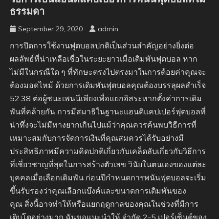
ธรรมดา
September 29, 2020
admin
การปิดการใช้งานฟุตบอลปกติเป็นส่วนสำคัญอย่างยิ่งต่อ
ผลลัพธ์ที่น่าเหลือเชื่อในระยะยาวเมื่อเดิมพันฟุตบอล หาก
ไม่มีในกรณีใด ๆ ที่ทักษะตรงไปตรงมาในการด้อยค่าคุณจะ
ต้องมอดไหม้ ด้วยการเดิมพันฟุตบอลคุณต้องบรรลุผลสำเร็จ
52.38 ต่อผู้ชนะเพนนีเพียงเพื่อแยกอิสระหากตั้งค่าการเดิม
พันที่คล้ายกัน การมีสมาธิในฐานะแฮนดิแคปเปอร์ฟุตบอลที่
น่าทึ่งจะไม่มีทางยากเกินไปแม้ว่าคุณควรค้นพบวิธีการที่
เหมาะสมกับการจัดการเงินที่คุณสมควรได้รับอย่างมี
ประสิทธิภาพมีความคิดปกติเกี่ยวกับเคล็ดลับเกี่ยวกับวิธีการ
ที่เชี่ยวชาญที่สุดในการสร้างตัวเลข วินัยในตนเองของแต่ละ
บุคคลเมื่อเลือกเดิมพัน ก่อนปีกำหนดการพนันฟุตบอลจะเริ่ม
ขึ้นรับรองว่าคุณเลือกแบ๊งค์และขนาดการเดิมพันของ
คุณ สิ่งนี้อาจทำให้หรือแยกฤดูกาลของคุณในช่วงที่มีการ
เติบโตอย่างมาก ฉันขอแนะนำให้ จำกัด 2-5 เปอร์เซ็นต์ของ