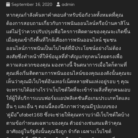
September 16, 2020
admin
หากคุณกำลังค้นหาคำตอบสำหรับข้อกังวลทั้งหมดที่คุณ
ต้องการสอบถามเกี่ยวกับการพนันออนไลน์หรือบ้านคาสิโน
แต่ไม่รู้ว่าควรปรับปรุงเพื่อใครการติดตามของคุณจะเกิดขึ้น
เมื่อคุณเข้าถึงพื้นที่ใกล้เคียงการพนันออนไลน์ ชุมชน
ออนไลน์การพนันเป็นเว็บไซต์ที่มีประโยชน์อย่างไม่ต้อง
สงสัยซึ่งทำหน้าที่ให้ข้อมูลที่สำคัญแก่ทุกคนโดยตรงเพื่อ
ความสะดวกของคุณ มองทางนี้ จินตนาการเมื่อใดก็ตามที่
คุณเพิ่งเริ่มติดตามการพนันออนไลน์ของคุณเองดังนั้นคุณจะ
เห็นว่าคุณมีเว็บไซต์อินเทอร์เน็ตหลายพันแห่งอยู่รอบ ๆ คุณ
จะทราบได้อย่างไรว่าเว็บไซต์ใดที่จะเข้าร่วมสิ่งที่ทุกคนมอบ
ให้ผู้ให้บริการแบบฟอร์มแอปพลิเคชันคือเกมประเภทใดและ
อื่น ๆ และอื่น ๆ ตอนนี้ลองนึกภาพว่าคุณมีรูปแบบของ
‘คู่มือ’ ีufabet168 ซึ่งจะช่วยให้คุณทราบว่ามีเว็บไซต์ใดบ้าง
ตามข้อกำหนดเฉพาะของคุณ ตัวอย่างเช่นสมมติว่าคุณ
อาศัยอยู่ในรัฐดังนั้นคุณจึงถูก จำกัด เฉพาะเว็บไซต์