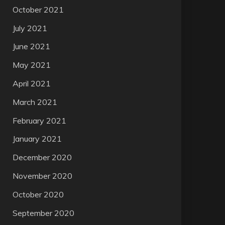
October 2021
July 2021
June 2021
May 2021
April 2021
March 2021
February 2021
January 2021
December 2020
November 2020
October 2020
September 2020