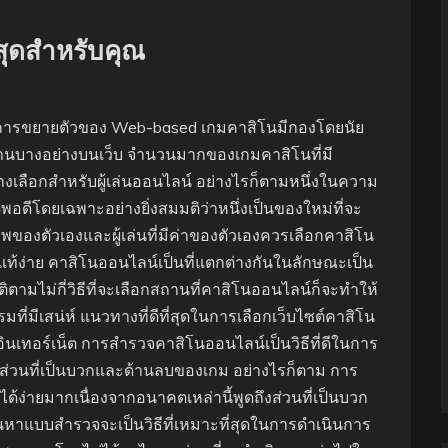
่สุดสำหรับคุณ
โน การขยายตัวของ Web-based เกมคาสิโนมีกองโดยนัย
งานบางอย่างบนเว็บ จำนวนมากของเกมคาสิโนที่มี
างเลือกสำหรับผู้เล่นออนไลน์ อย่างไรก็ตามหนึ่งในความ
พอดีโดยเฉพาะอย่างยิ่งสมมติว่าหนึ่งเป็นของใหม่ที่จะ
าพของตัวเองและผู้เล่นที่มีค่าของตัวเองควรเลือกคาสิโน
น่แท้ง่าย คาสิโนออนไลน์เป็นที่แตกต่างกันในลักษณะเป็น
ัติตามไม่กี่วิธีที่จะเลือกสถานที่คาสิโนออนไลน์ก็จะทำให้
มที่มีเสน่ห์ แนวทางที่ดีที่สุดในการเลือกเว็บไซต์คาสิโน
นเทอร์เน็ต การสำรวจคาสิโนออนไลน์เป็นวิธีที่ดีในการ
้งส่วนที่เป็นบวกและด้านลบของเกม อย่างไรก็ตาม การ
ใจได้ง่ายมากเนื่องจากอนาคตเหล่านี้พูดถึงส่วนที่เป็นบวก
้นหาแบบสำรวจจะเป็นวิธีที่เหมาะที่สุดในการดำเนินการ