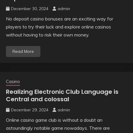
December 30, 2024
admin
No deposit casino bonuses are an exciting way for
players to try their luck and explore online casinos
without having to risk their own money.
Read More
Casino
Realizing Electronic Club Language is
Central and colossal
December 29, 2024
admin
Online casino game club is without a doubt an
astoundingly notable game nowadays. There are