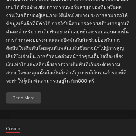
เกมได้ ตัวอย่างเช่น การทราบฟอร์มล่าสุดของทีมหรือผล
งานในอดีตของผู้เล่นภายใต้เงื่อนไขบางประการสามารถให้
ข้อมูลเชิงลึกที่มีค่าได้ การวิจัยนี้สามารถช่วยสร้างรากฐานที่
มั่นคงสำหรับการเดิมพันอย่างมีกลยุทธ์และรอบคอบมากขึ้น
การกำหนดงบประมาณและยึดมั่นกับมันช่วยป้องกันการ
ตัดสินใจเดิมพันโดยหุนหันพลันแล่นซึ่งอาจนำไปสู่การสูญ
เสียที่ไม่จำเป็น การกำหนดล่วงหน้าว่าคุณเต็มใจที่จะเสี่ยง
เงินเท่าใดและหลีกเลี่ยงการวางเดิมพันที่เกินระดับความ
สบายใจของคุณนั้นถือเป็นสิ่งสำคัญ การมีเงินทุนสำรองที่ดี
จะทำให้ผู้เดิมพันสามารถอยู่ใน fun888 ฟรี
Read More
Casino