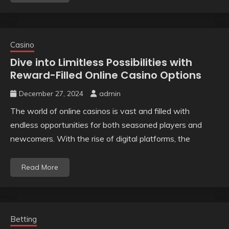
Casino
Dive into Limitless Possibilities with
Reward-Filled Online Casino Options
December 27, 2024
admin
The world of online casinos is vast and filled with
endless opportunities for both seasoned players and
newcomers. With the rise of digital platforms, the
Read More
Betting