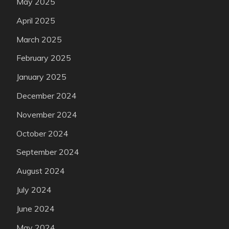
May 2025
April 2025
March 2025
February 2025
January 2025
December 2024
November 2024
October 2024
September 2024
August 2024
July 2024
June 2024
May 2024