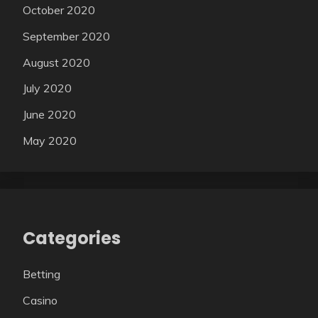
October 2020
September 2020
August 2020
July 2020
June 2020
May 2020
Categories
Betting
Casino