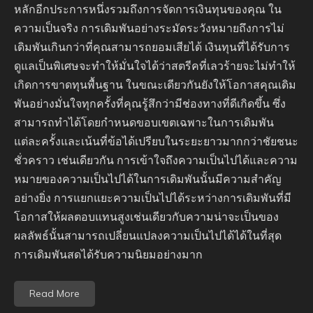
หลักอีกประการหนึ่งรวมถึงการจัดการเงินทุนของคุณ ใน
ความเป็นจริง การเดิมพันอย่างระมัดระวังหมายถึงการไม่
เดิมพันเกินกว่าที่คุณสามารถยอมเสียได้ เงินทุนที่ได้รับการ
ดูแลเป็นพิเศษจะทำให้มั่นใจได้ว่าสตรีคที่เลวร้ายจะไม่ทำให้
เกิดการขาดทุนพื้นฐาน ในขณะเดียวกันยังให้โอกาสคุณเดิม
พันอย่างมั่นใจทุกครั้งที่คุณรู้สึกว่ามีช่องทางที่ดีเกิดขึ้น ซึ่ง
สามารถทำได้โดยกำหนดขอบเขตเฉพาะในการเดิมพัน
แต่ละครั้งและเน้นที่ข้อได้เปรียบในระยะยาวมากกว่าชัยชนะ
ชั่วคราว เช่นเดียวกัน การเข้าใจถึงความเป็นไปได้และความ
หมายของความเป็นไปได้ในการเดิมพันนั้นมีความสำคัญ
อย่างยิ่ง การแยกแยะความเป็นไปได้ระหว่างการเดิมพันที่มี
โอกาสให้ผลตอบแทนสูงเช่นเดียวกับความน่าจะเป็นของ
ผลลัพธ์นั้นสามารถเปลี่ยนแปลงความเป็นไปได้ได้ในที่สุด
การเดิมพันสดได้รับความนิยมอย่างมาก
Read More