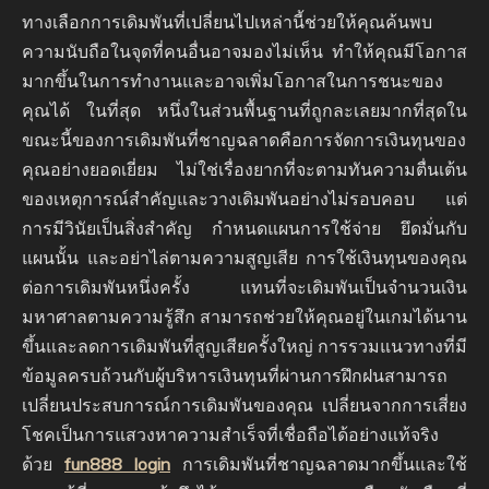
ทางเลือกการเดิมพันที่เปลี่ยนไปเหล่านี้ช่วยให้คุณค้นพบ
ความนับถือในจุดที่คนอื่นอาจมองไม่เห็น ทำให้คุณมีโอกาส
มากขึ้นในการทำงานและอาจเพิ่มโอกาสในการชนะของ
คุณได้ ในที่สุด หนึ่งในส่วนพื้นฐานที่ถูกละเลยมากที่สุดใน
ขณะนี้ของการเดิมพันที่ชาญฉลาดคือการจัดการเงินทุนของ
คุณอย่างยอดเยี่ยม ไม่ใช่เรื่องยากที่จะตามทันความตื่นเต้น
ของเหตุการณ์สำคัญและวางเดิมพันอย่างไม่รอบคอบ แต่
การมีวินัยเป็นสิ่งสำคัญ กำหนดแผนการใช้จ่าย ยึดมั่นกับ
แผนนั้น และอย่าไล่ตามความสูญเสีย การใช้เงินทุนของคุณ
ต่อการเดิมพันหนึ่งครั้ง แทนที่จะเดิมพันเป็นจำนวนเงิน
มหาศาลตามความรู้สึก สามารถช่วยให้คุณอยู่ในเกมได้นาน
ขึ้นและลดการเดิมพันที่สูญเสียครั้งใหญ่ การรวมแนวทางที่มี
ข้อมูลครบถ้วนกับผู้บริหารเงินทุนที่ผ่านการฝึกฝนสามารถ
เปลี่ยนประสบการณ์การเดิมพันของคุณ เปลี่ยนจากการเสี่ยง
โชคเป็นการแสวงหาความสำเร็จที่เชื่อถือได้อย่างแท้จริง
ด้วย
fun888 login
การเดิมพันที่ชาญฉลาดมากขึ้นและใช้