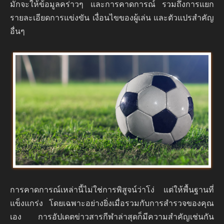
มักจะให้ข้อมูลคร่าวๆ และการคาดการณ์ รวมถึงการแยก
รายละเอียดการแข่งขัน เงื่อนไขของผู้เล่น และตัวแปรสำคัญ
อื่นๆ
การคาดการณ์เหล่านี้ไม่ใช่การพิสูจน์ว่าโง่ แต่ให้พื้นฐานที่
แข็งแกร่ง โดยเฉพาะอย่างยิ่งเมื่อรวมกับการสำรวจของคุณ
เอง การอัปเดตข่าวสารกีฬาล่าสุดก็มีความสำคัญเช่นกัน