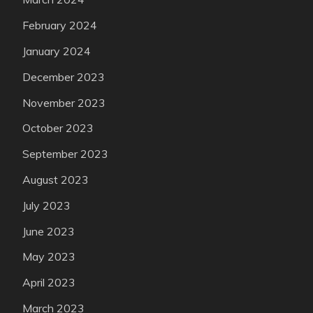
February 2024
January 2024
December 2023
November 2023
October 2023
September 2023
August 2023
July 2023
June 2023
May 2023
April 2023
March 2023