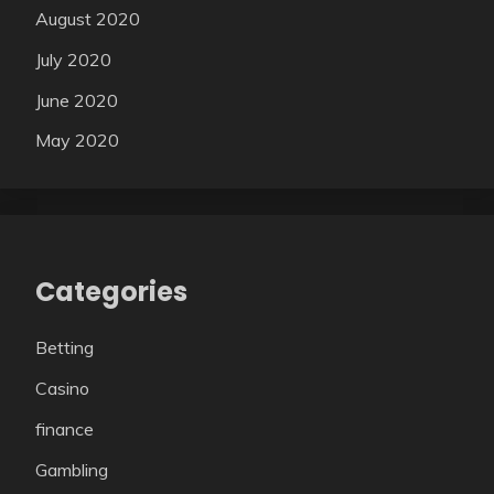
August 2020
July 2020
June 2020
May 2020
Categories
Betting
Casino
finance
Gambling