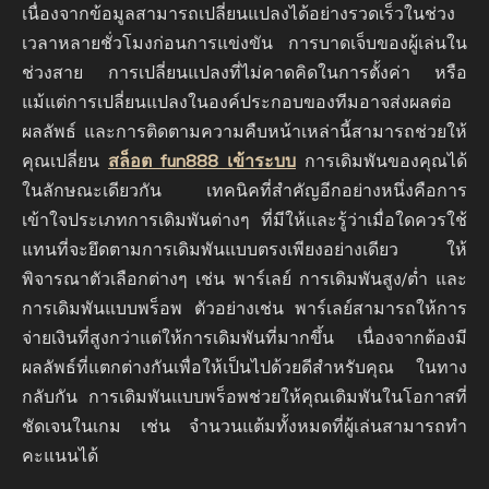
เนื่องจากข้อมูลสามารถเปลี่ยนแปลงได้อย่างรวดเร็วในช่วง
เวลาหลายชั่วโมงก่อนการแข่งขัน การบาดเจ็บของผู้เล่นใน
ช่วงสาย การเปลี่ยนแปลงที่ไม่คาดคิดในการตั้งค่า หรือ
แม้แต่การเปลี่ยนแปลงในองค์ประกอบของทีมอาจส่งผลต่อ
ผลลัพธ์ และการติดตามความคืบหน้าเหล่านี้สามารถช่วยให้
คุณเปลี่ยน
สล็อต fun888 เข้าระบบ
การเดิมพันของคุณได้
ในลักษณะเดียวกัน เทคนิคที่สำคัญอีกอย่างหนึ่งคือการ
เข้าใจประเภทการเดิมพันต่างๆ ที่มีให้และรู้ว่าเมื่อใดควรใช้
แทนที่จะยึดตามการเดิมพันแบบตรงเพียงอย่างเดียว ให้
พิจารณาตัวเลือกต่างๆ เช่น พาร์เลย์ การเดิมพันสูง/ต่ำ และ
การเดิมพันแบบพร็อพ ตัวอย่างเช่น พาร์เลย์สามารถให้การ
จ่ายเงินที่สูงกว่าแต่ให้การเดิมพันที่มากขึ้น เนื่องจากต้องมี
ผลลัพธ์ที่แตกต่างกันเพื่อให้เป็นไปด้วยดีสำหรับคุณ ในทาง
กลับกัน การเดิมพันแบบพร็อพช่วยให้คุณเดิมพันในโอกาสที่
ชัดเจนในเกม เช่น จำนวนแต้มทั้งหมดที่ผู้เล่นสามารถทำ
คะแนนได้