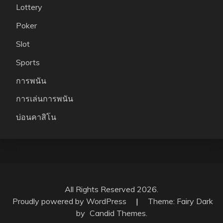
Lottery
Poker
Slot
Sports
การพนัน
การเล่นการพนัน
บ่อนคาสิโน
All Rights Reserved 2026.
Proudly powered by WordPress
|
Theme: Fairy Dark
by
Candid Themes
.