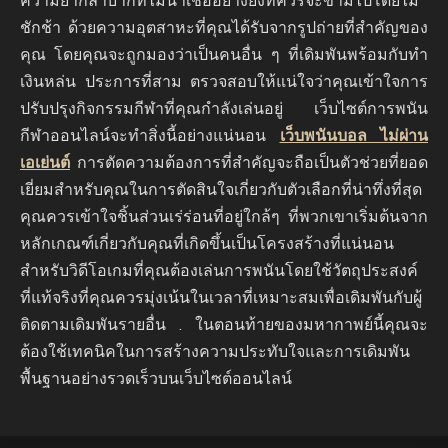
ความยากลำบากที่ไม่น่าเชื่ออย่างยิ่งที่ควรจะข้ามไปโดยไม่
ชักช้า ด้วยความอุตสาหะที่คุณได้รับจากรูปถ่ายที่สำคัญของ
คุณ โดยคุณจะถูกมองว่าเป็นคนอื่น ๆ ที่เดิมพันพร้อมกับทำ
เงินหล่น ประการที่สาม ตรวจสอบให้แน่ใจว่าคุณเข้าใจการ
ปรับปรุงกิจกรรมกีฬาที่คุณกำลังเล่นอยู่ เว็บไซต์การพนัน
กีฬาออนไลน์จะทำสิ่งนี้อย่างแน่นอน
เว็บพนันบอล ไม่ผ่าน
เอเย่นต์
การตัดความต้องการที่สำคัญจะถือเป็นตัวช่วยที่ยอด
เยี่ยมสำหรับคุณในการตัดสินใจเกี่ยวกับตัวเลือกที่น่าทึ่งที่สุด
คุณควรเข้าใจชิ้นส่วนเร่ร่อนที่อยู่ใกล้ๆ ที่พวกเขาเริ่มต้นจาก
หลักเกณฑ์เกี่ยวกับคุณที่เกิดขึ้นเป็นโครงสร้างที่แน่นอน
สำหรับวิดีโอเกมที่คุณต้องเล่นการพนันโดยใช้วัตถุประสงค์
ที่แท้จริงที่คุณควรมุ่งเน้นในเวลาที่เหมาะสมเพื่อเดิมพันกับผู้
ติดตามเดิมพันรายอื่น . ในตอนท้ายของมหากาพย์นี้คุณจะ
ต้องใช้เทคนิคในการสร้างความประทับใจและการเดิมพัน
พื้นฐานอย่างรวดเร็วบนเว็บไซต์ออนไลน์