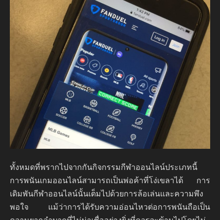
ทั้งหมดที่พรากไปจากกันกิจกรรมกีฬาออนไลน์ประเภทนี้
การพนันเกมออนไลน์สามารถเป็นพ่อค้าที่โง่เขลาได้ การ
เดิมพันกีฬาออนไลน์นั้นเต็มไปด้วยการล้อเล่นและความพึง
พอใจ แม้ว่าการได้รับความอ่อนไหวต่อการพนันถือเป็น