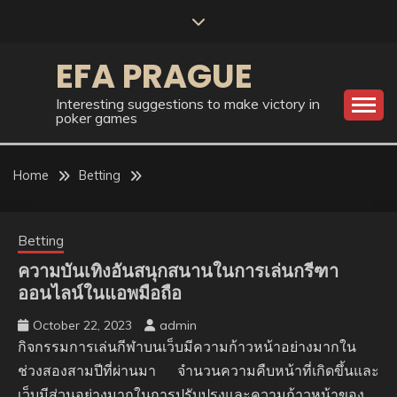
Skip
to
content
EFA PRAGUE
Interesting suggestions to make victory in
poker games
Home
Betting
Betting
ความบันเทิงอันสนุกสนานในการเล่นกรีฑา
ออนไลน์ในแอพมือถือ
October 22, 2023
admin
กิจกรรมการเล่นกีฬาบนเว็บมีความก้าวหน้าอย่างมากใน
ช่วงสองสามปีที่ผ่านมา จำนวนความคืบหน้าที่เกิดขึ้นและ
เว็บมีส่วนอย่างมากในการปรับปรุงและความก้าวหน้าของ