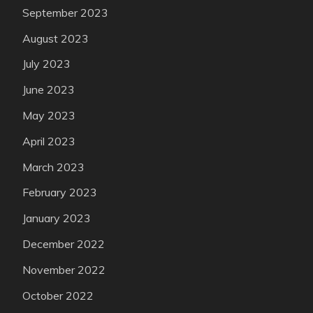
September 2023
August 2023
July 2023
June 2023
May 2023
April 2023
March 2023
February 2023
January 2023
December 2022
November 2022
October 2022