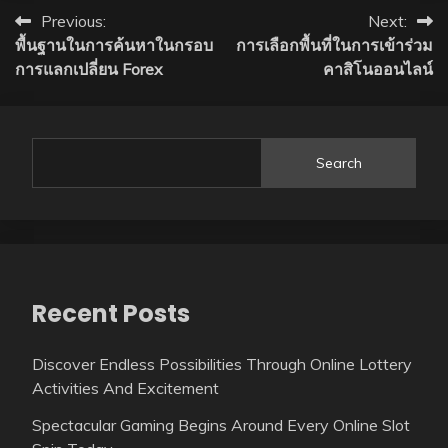
Post
Previous:
Next:
พื้นฐานในการค้นหาในกรอบ
การเลือกพื้นที่ในการเข้าร่วม
navigation
การแลกเปลี่ยน Forex
คาสิโนออนไลน์
Search
Recent Posts
Discover Endless Possibilities Through Online Lottery
Activities And Excitement
Spectacular Gaming Begins Around Every Online Slot