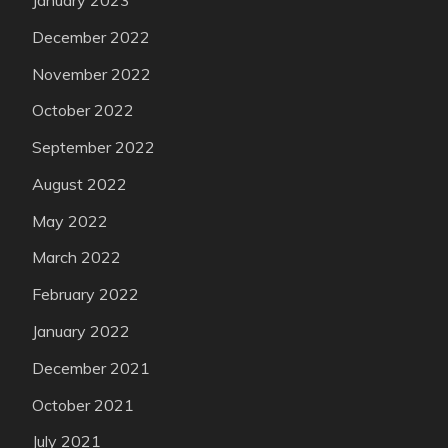
December 2022
November 2022
October 2022
September 2022
August 2022
May 2022
March 2022
February 2022
January 2022
December 2021
October 2021
July 2021