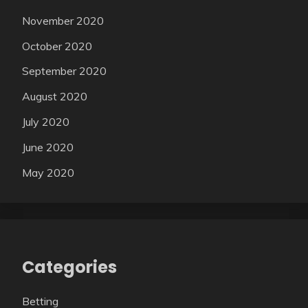
November 2020
October 2020
September 2020
August 2020
July 2020
June 2020
May 2020
Categories
Betting