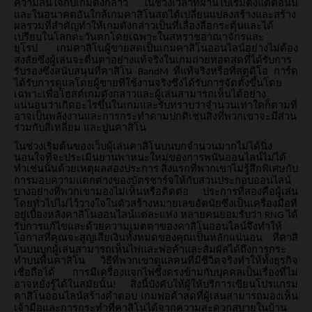
ความสนใจกับเกมดังกล่าว
ในช่วงเวลาที่ผ่านไปเริ่มตั้งแต่ตอนนี้
และในอนาคตอันใกล้เกมคาสิโนสดได้เปลี่ยนแปลงสร้างและสร้าง
ผลรวมที่สำคัญทำให้เกมดังกล่าวเป็นที่เลื่องลือกระตุ้นและได้
เปรียบในโลกตะวันตกโดยเฉพาะในสหราชอาณาจักรและ
ยุโรป
เกมคาสิโนผู้ขายสดเป็นเกมคาสิโนออนไลน์อย่างไม่ต้อง
สงสัยซึ่งผู้เล่นจะตื่นตาอย่างแท้จริงในเกมถ่ายทอดสดที่ได้รับการ
รับรองซึ่งสนับสนุนที่คาสิโน
ที่แท้จริงหรือที่สตูดิโอ
การ์ด
BandM
ได้รับการดูแลโดยผู้ขายที่ใช้งานจริงซึ่งได้รับการจัดตั้งขึ้นโดย
เฉพาะเพื่อโฮสต์เกมดังกล่าวและผู้เล่นสามารถเห็นได้อย่าง
แน่นอนว่าเกิดอะไรขึ้นในเกมและรับทราบว่าจำนวนเท่าใดก็ตามที่
อาจเป็นพลังงานและการกระทำตามปกติเช่นสิ่งที่พวกเขาจะมีส่วน
ร่วมกับสี่เหลี่ยม
และปูนคาสิโน
ในช่วงเริ่มต้นของเว็บผู้เล่นคาสิโนบนบกจำนวนมากไม่ได้นิ่ง
นอนใจที่จะประเมินยานพาหนะใหม่ของการพนันออนไลน์ไม่ได้
ทำเช่นนั้นด้วยเหตุผลสองประการ
สิ่งแรกที่พวกเขาไม่รู้สึกพิเศษกับ
การมอบความแตกต่างของบัตรชาร์จให้กับส่วนประกอบออนไลน์
บางอย่างที่พวกเขามองไม่เห็นหรือติดต่อ
ประการที่สองคือผู้เล่น
โดยทั่วไปไม่ไว้วางใจในตัวสร้างหมายเลขอัตนัยซึ่งเป็นเครื่องมือที่
อยู่เบื้องหลังคาสิโนออนไลน์แต่ละแห่ง
หลายคนยอมรับว่า
ได้
RNG
รับการแก้ไขและด้วยความเมตตาของคาสิโนออนไลน์จึงทำให้
โอกาสที่คุณจะสูญเสียเงินทั้งหมดของคุณเป็นหลักแน่นอน
ที่คาสิ
โนบนบกผู้เล่นสามารถเห็นไพ่และพ่อค้าและสัมผัสได้ถึงการกระ
ทำบนพื้นคาสิโน
วิธีที่พวกเขาดูแลคนที่มีชีวิตจริงทำให้ทั้งธุรกิจ
เชื่อถือได้
การมีเครื่องแจกไพ่ซึ่งตรงข้ามกับบุคคลเป็นเรื่องที่ไม่
อาจหยั่งรู้ได้ในสมัยนั้น
สิ่งนี้บังคับให้ผู้ให้บริการเขียนโปรแกรม
!
คาสิโนออนไลน์สร้างคำตอบ
เกมพ่อค้าสดที่ผู้เล่นสามารถมองเห็น
เจ้ามือและการกระทำที่คาสิโนได้จากความสะดวกสบายในบ้าน