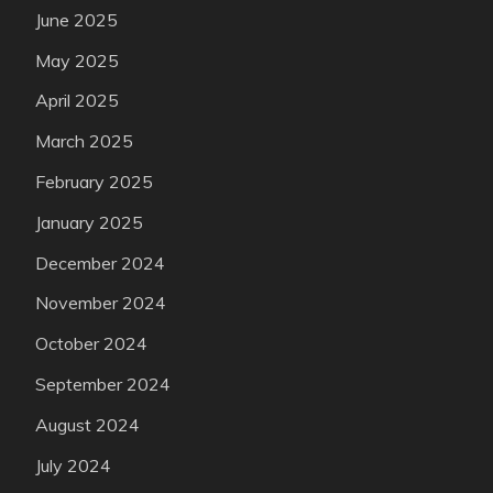
June 2025
May 2025
April 2025
March 2025
February 2025
January 2025
December 2024
November 2024
October 2024
September 2024
August 2024
July 2024