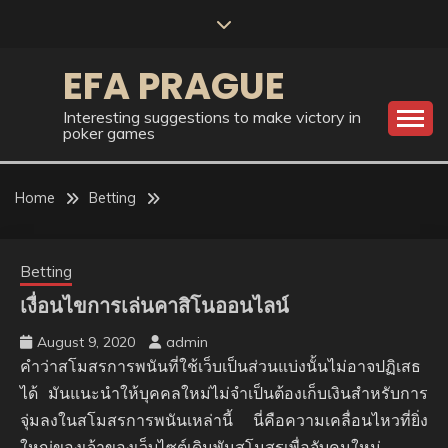
Skip
to
content
EFA PRAGUE
Interesting suggestions to make victory in
poker games
Home
Betting
Betting
เงื่อนไขการเล่นคาสิโนออนไลน์
August 9, 2020
admin
คำว่าสโมสรการพนันที่ใช้เว็บเป็นส่วนแบ่งนั้นไม่อาจปฏิเสธ
ได้ มันแนะนำให้บุคคลใหม่ไม่จำเป็นต้องเก็บเงินสำหรับการ
จุ่มลงในสโมสรการพนันเหล่านี้ นี่คือความเคลื่อนไหวที่ยิ่ง
ใหญ่ของเจ้าของเว็บไซต์เดิมพันสโมสรเพื่อจับคนใหม่