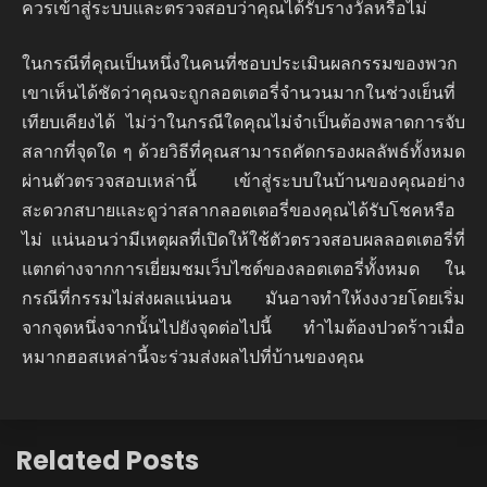
ควรเข้าสู่ระบบและตรวจสอบว่าคุณได้รับรางวัลหรือไม่
ในกรณีที่คุณเป็นหนึ่งในคนที่ชอบประเมินผลกรรมของพวก
เขาเห็นได้ชัดว่าคุณจะถูกลอตเตอรี่จำนวนมากในช่วงเย็นที่
เทียบเคียงได้ ไม่ว่าในกรณีใดคุณไม่จำเป็นต้องพลาดการจับ
สลากที่จุดใด ๆ ด้วยวิธีที่คุณสามารถคัดกรองผลลัพธ์ทั้งหมด
ผ่านตัวตรวจสอบเหล่านี้ เข้าสู่ระบบในบ้านของคุณอย่าง
สะดวกสบายและดูว่าสลากลอตเตอรี่ของคุณได้รับโชคหรือ
ไม่ แน่นอนว่ามีเหตุผลที่เปิดให้ใช้ตัวตรวจสอบผลลอตเตอรี่ที่
แตกต่างจากการเยี่ยมชมเว็บไซต์ของลอตเตอรี่ทั้งหมด ใน
กรณีที่กรรมไม่ส่งผลแน่นอน มันอาจทำให้งงงวยโดยเริ่ม
จากจุดหนึ่งจากนั้นไปยังจุดต่อไปนี้ ทำไมต้องปวดร้าวเมื่อ
หมากฮอสเหล่านี้จะร่วมส่งผลไปที่บ้านของคุณ
Related Posts