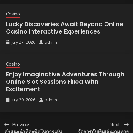
Casino
Lucky Discoveries Await Beyond Online
Casino Interactive Experiences
July 27, 2026
admin
Casino
Enjoy Imaginative Adventures Through
Online Slot Sessions Filled With
Excitement
July 20, 2026
admin
Post
Previous:
Next:
คำแนะนำทีละนิดในการเล่น
จัดการกับเงินเล่นเกมทาง