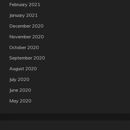
February 2021
January 2021
December 2020
November 2020
October 2020
September 2020
August 2020
July 2020
June 2020
May 2020