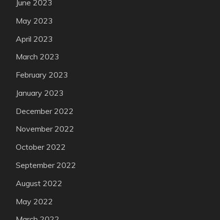
June 2023
May 2023
April 2023
March 2023
February 2023
January 2023
December 2022
November 2022
October 2022
September 2022
August 2022
May 2022
March 2022