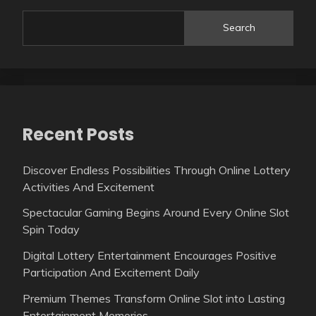
Search
Recent Posts
Discover Endless Possibilities Through Online Lottery
Activities And Excitement
Spectacular Gaming Begins Around Every Online Slot
Spin Today
Digital Lottery Entertainment Encourages Positive
Participation And Excitement Daily
Premium Themes Transform Online Slot into Lasting
Entertainment Memories