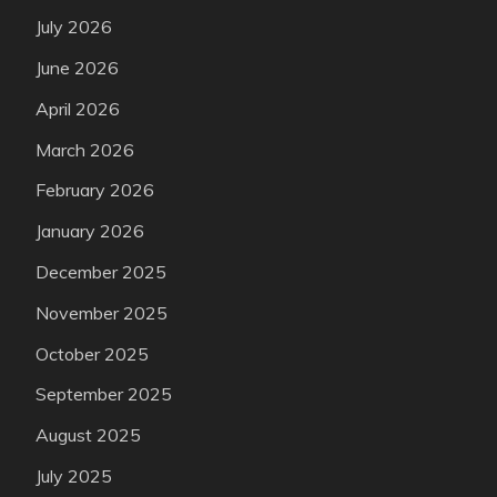
July 2026
June 2026
April 2026
March 2026
February 2026
January 2026
December 2025
November 2025
October 2025
September 2025
August 2025
July 2025