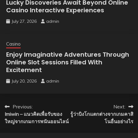
Lucky Discoveries Await Beyond Online
Casino Interactive Experiences
July 27, 2026
admin
Casino
Enjoy Imaginative Adventures Through
Online Slot Sessions Filled With
Excitement
July 20, 2026
admin
Post
Previous:
Next:
Imiwin – แนวคิดเพื่อรับของ
รู้ว่าบิงโกแตกต่างจากเกมคาสิ
navigation
ใหญ่จากเกมการพนันออนไลน์
โนอื่นอย่างไร