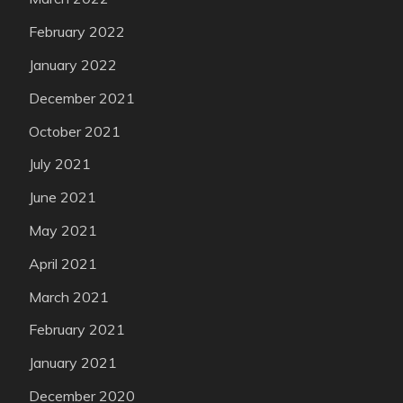
February 2022
January 2022
December 2021
October 2021
July 2021
June 2021
May 2021
April 2021
March 2021
February 2021
January 2021
December 2020