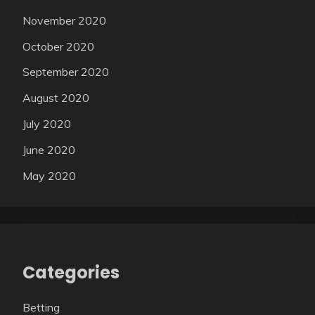
November 2020
October 2020
September 2020
August 2020
July 2020
June 2020
May 2020
Categories
Betting