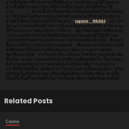
จากที่เป็นสมาชิกโดยช่วยให้ผู้ซื้อสามารถเข้าสู่ระบบได้โดยตรง
จากพื้นที่ทำงานตราบเท่าที่มีการเชื่อมโยงทางเว็บที่พร้อมใช้
งาน
ทุกวันนี้เป็นเรื่องปกติมากที่จะต้องเรียนรู้โดยไม่ต้อง
ดาวน์โหลดในคลับการเล่นเกมคาสิโนออนไลน์ซึ่งสามารถมีส่วน
ร่วมครั้งที่สองในออนไลน์ได้โดยตรง
อย่างไร
sagame ทดลอง
ก็ตามโปรแกรมที่ไม่มีการดาวน์โหลดนั้นค่อนข้างมีข้อ
จำกัด
ตาม
วิดีโอเกมและรายละเอียดการใช้งาน
ผู้มาใหม่ในตลาดคือแอพอ
เนกประสงค์สำหรับโทรศัพท์มือถือส่วนตัวของคุณที่ให้ผู้เข้าร่วม
เล่นโทรศัพท์ของตัวเองหลังจากดาวน์โหลดเพียงเล็กน้อย
สิ่งเหล่า
นี้มักจะได้รับการยอมรับอย่างแน่นอน
เพื่อหลอกล่อนักเล่นเกมให้
ลงชื่อสมัครใช้ในสถานที่ของพวกเขาจัดหากระดูกการสมัคร
สมาชิกออนไลน์
รางวัลเหล่านี้จะเป็นประโยชน์อย่างมากและเพิ่ม
ขึ้นเป็น
ดอลลาร์หลังจากปริมาณที่คุณจัดเก็บ
ในการแต่ง
12,000
หน้าเกมเมอร์คุณสามารถหาสิ่งจูงใจที่ให้มาเพื่อการเล่นอย่าง
กระตือรือร้นหรืออาจเกิดจากการจ่ายเงินตามขั้นตอนเฉพาะ
จริงๆ
แล้วมันเป็นสิ่งที่สามารถเปรียบเทียบได้กับการได้มาซึ่งอาหารมื้อ
เย็นหรือพื้นที่ในทรัพย์สินในการเป็นสมาชิกการเดิมพันตามพื้นที่
Related Posts
Casino