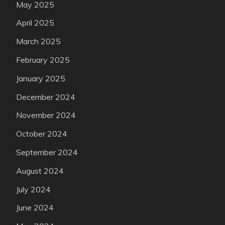
May 2025
April 2025
March 2025
February 2025
January 2025
December 2024
November 2024
October 2024
September 2024
August 2024
July 2024
June 2024