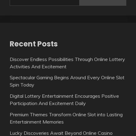
Recent Posts
Discover Endless Possibilities Through Online Lottery
Activities And Excitement
Spectacular Gaming Begins Around Every Online Slot
Spin Today
Digital Lottery Entertainment Encourages Positive
Participation And Excitement Daily
Premium Themes Transform Online Slot into Lasting
Entertainment Memories
Lucky Discoveries Await Beyond Online Casino