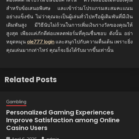
สำหรับข้อเสนอพิเศษ และเข้าร่วมโปรแกรมสะสมคะแนน
อย่างแข็งขัน ไม่ว่าคุณจะเป็นผู้เล่นทั่วไปหรือผู้เดิมพันที่มีเงิน
เดิมพันสูง มีวิธีนับไม่ถ้วนในการเพิ่มเงินรางวัลของคุณให้
สูงสุด เพียงแค่ภักดีต่อแพลตฟอร์มที่คุณชื่นชอบ ดังนั้น อย่า
หยุดหมุน
ole777 login
และสนุกไปกับความตื่นเต้น เพราะยิ่ง
คุณเล่นมากเท่าไหร่ คุณก็จะยิ่งได้รับมากขึ้นเท่านั้น
Related Posts
Gambling
Personalized Gaming Experiences
Improve Satisfaction among Online
Casino Users
April 6, 2026
admin