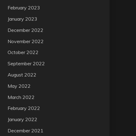
February 2023
January 2023
December 2022
November 2022
October 2022
September 2022
August 2022
May 2022
March 2022
February 2022
January 2022
December 2021