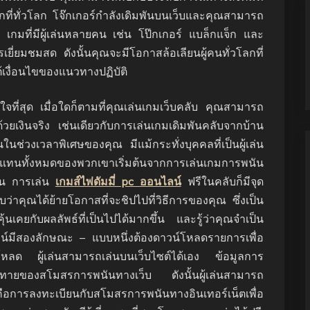
ุกที่ทั่วโลก โจ๊กเกอร์กำลังเดิมพันบนเว็บและคุณสามารถ
น เกมที่มีผู้เล่นหลายคน เช่น โป๊กเกอร์ แบล็กแจ็ก และ
รเยี่ยมชมสด ดังนั้นคุณจะมีโอกาสล้อเลียนผู้คนทั่วโลกที่
งื่อนไขของแนวทางปฏิบัติ
่นใจที่สุด เมื่อใดก็ตามที่คุณเล่นเกมเว็บคลับ คุณสามารถ
ด้วยเงินจริง เช่นเดียวกับการเล่นเกมเดิมพันคลับจากบ้าน
นช่วงเวลาพิเศษของคุณ มีแม้กระทั่งบุคคลที่เป็นผู้เล่น
นทั้งหมดของพวกเขาเริ่มต้นจากการเล่นเกมการพนัน
งิน การเล่น
เกมส์ไพ่ดัมมี่ pc ออนไลน์
ฟรีในคลับก็มีจุด
ับว่าคุณได้ย้ายโอกาสที่จะชิปไปที่วิธีการของคุณ ซึ่งเป็น
คยกับผลลัพธ์ที่เป็นไปได้มากขึ้น และรู้ว่าคุณจำเป็น
น์มีสองลักษณะ – แบบหนึ่งต้องดาวน์โหลดรายการเพื่อ
์โหลด ผู้เล่นสามารถเล่นบนเว็บไซต์ได้เอง ข้อมูลการ
กทายของสโมสรการพนันทางเว็บ ดังนั้นผู้เล่นสามารถ
คือการลงทะเบียนกับสโมสรการพนันทางอินเทอร์เน็ตเพื่อ