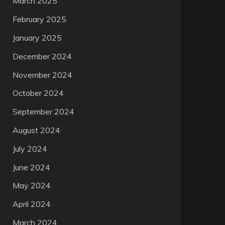
March 2025
February 2025
January 2025
December 2024
November 2024
October 2024
September 2024
August 2024
July 2024
June 2024
May 2024
April 2024
March 2024