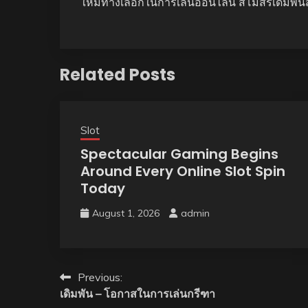
ให้มีทางเลือกในการเล่นออนไลน์ สโมสรเดิมพันส
Related Posts
Slot
Spectacular Gaming Begins
Around Every Online Slot Spin
Today
August 1, 2026
admin
Post
Previous:
เดิมพัน – โอกาสในการเล่นกรีฑา
navigation