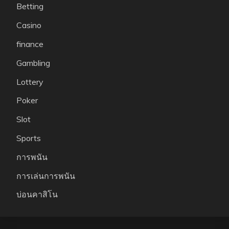
Betting
Casino
finance
Gambling
Lottery
Poker
Slot
Sports
การพนัน
การเล่นการพนัน
บ่อนคาสิโน